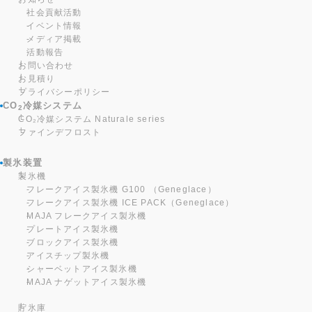
社会貢献活動
イベント情報
メディア掲載
活動報告
お問い合わせ
お見積り
プライバシーポリシー
CO
冷媒システム
2
CO₂冷媒システム Naturale series
ファインデフロスト
製氷装置
製氷機
フレークアイス製氷機 G100 （Geneglace）
フレークアイス製氷機 ICE PACK（Geneglace）
MAJA フレークアイス製氷機
プレートアイス製氷機
ブロックアイス製氷機
アイスチップ製氷機
シャーベットアイス製氷機
MAJA ナゲットアイス製氷機
貯氷庫