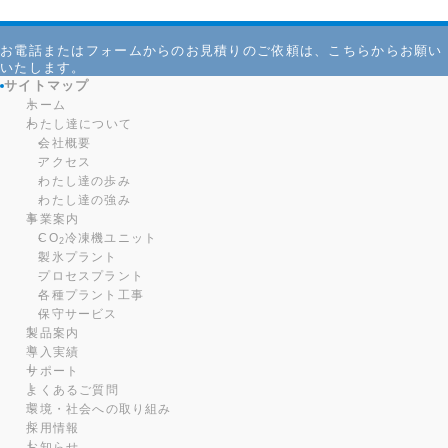
お電話またはフォームからのお見積りのご依頼は、こちらからお願い
いたします。
サイトマップ
ホーム
わたし達について
会社概要
アクセス
わたし達の歩み
わたし達の強み
事業案内
CO
冷凍機ユニット
2
製氷プラント
プロセスプラント
各種プラント工事
保守サービス
製品案内
導入実績
サポート
よくあるご質問
環境・社会への取り組み
採用情報
お知らせ