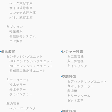
レーク式貯氷庫
サイロ式貯氷庫
コンテナ式貯氷庫
パネル式貯氷庫
オプション
軽量搬氷
自動販売システム
エア搬氷
低温装置
レジャー設備
コンデンシングユニット
人工造雪機
HFCコンデンシングユニット
人工降雪機
NH3コンデンシングユニット
アイスリンク
超低温二元冷凍ユニット
空調設備
チラーユニット
エアハンドリングユニット
冷水チラー
スポットクーラー
海水チラー
除湿機
ブラインチラー
クリーンルーム
ダクト工事
圧力容器
レシーバータンク
機械設備