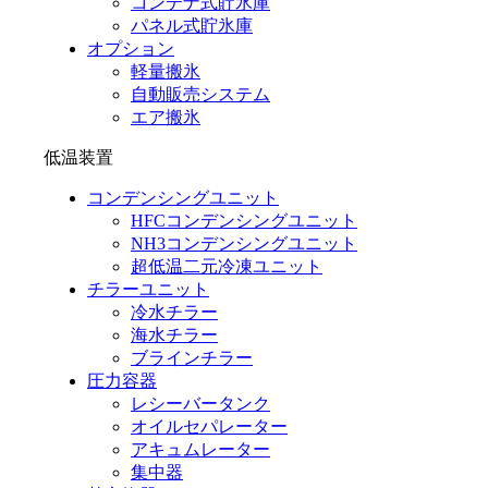
コンテナ式貯氷庫
パネル式貯氷庫
オプション
軽量搬氷
自動販売システム
エア搬氷
低温装置
コンデンシングユニット
HFCコンデンシングユニット
NH3コンデンシングユニット
超低温二元冷凍ユニット
チラーユニット
冷水チラー
海水チラー
ブラインチラー
圧力容器
レシーバータンク
オイルセパレーター
アキュムレーター
集中器