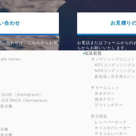
い合わせ
お見積り
問い合わせは、こちらからお願
お電話またはフォームからの
らからお願いいたします。
低温装置
le series
コンデンシングユニット
HFCコンデンシング
NH3コンデンシング
超低温二元冷凍ユニッ
チラーユニット
冷水チラー
100 （Geneglace）
海水チラー
E PACK（Geneglace）
ブラインチラー
ス製氷機
機
圧力容器
機
レシーバータンク
オイルセパレーター
製氷機
アキュムレーター
ス製氷機