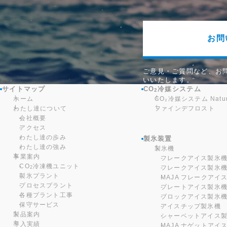
お問
ご意見・ご質問など、お
いいたします。
サイトマップ
CO
冷媒システム
2
ホーム
CO₂冷媒システム Natura
わたし達について
ファインデフロスト
会社概要
アクセス
わたし達の歩み
製氷装置
わたし達の強み
製氷機
事業案内
フレークアイス製氷機 G
CO
冷凍機ユニット
フレークアイス製氷機 IC
2
製氷プラント
MAJA フレークアイ
プロセスプラント
プレートアイス製氷
各種プラント工事
ブロックアイス製氷
保守サービス
アイスチップ製氷機
製品案内
シャーベットアイス
導入実績
MAJA ナゲットアイ