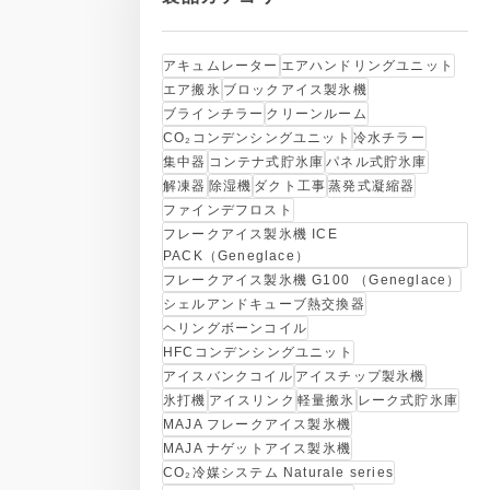
アキュムレーター
エアハンドリングユニット
エア搬氷
ブロックアイス製氷機
ブラインチラー
クリーンルーム
CO₂コンデンシングユニット
冷水チラー
集中器
コンテナ式貯氷庫
パネル式貯氷庫
解凍器
除湿機
ダクト工事
蒸発式凝縮器
ファインデフロスト
フレークアイス製氷機 ICE
PACK（Geneglace）
フレークアイス製氷機 G100 （Geneglace）
シェルアンドキューブ熱交換器
ヘリングボーンコイル
HFCコンデンシングユニット
アイスバンクコイル
アイスチップ製氷機
氷打機
アイスリンク
軽量搬氷
レーク式貯氷庫
MAJA フレークアイス製氷機
MAJA ナゲットアイス製氷機
CO₂冷媒システム Naturale series