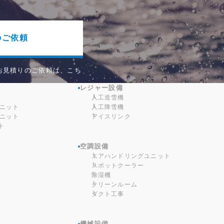
のご依頼
お見積りのご依頼は、こち
レジャー設備
人工造雪機
ユニット
人工降雪機
ユニット
アイスリンク
ト
空調設備
エアハンドリングユニット
スポットクーラー
除湿機
クリーンルーム
ダクト工事
機械設備