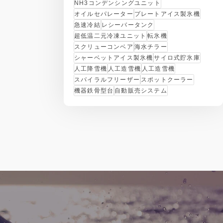
NH3コンデンシングユニット
オイルセパレーター
プレートアイス製氷機
急速冷結
レシーバータンク
超低温二元冷凍ユニット
転氷機
スクリューコンベア
海水チラー
シャーベットアイス製氷機
サイロ式貯氷庫
人工降雪機
人工造雪機
人工造雪機
スパイラルフリーザー
スポットクーラー
機器鉄骨型台
自動販売システム