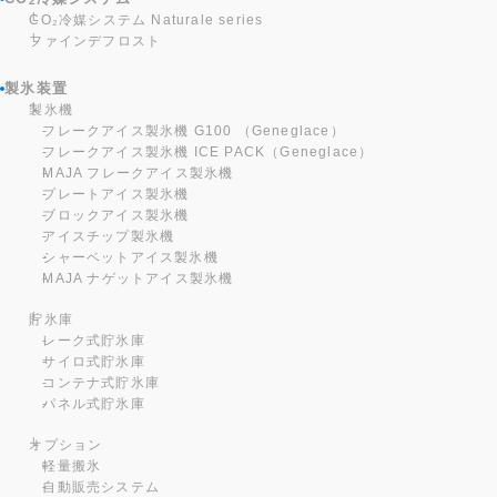
2
CO₂冷媒システム Naturale series
ファインデフロスト
製氷装置
製氷機
フレークアイス製氷機 G100 （Geneglace）
フレークアイス製氷機 ICE PACK（Geneglace）
MAJA フレークアイス製氷機
プレートアイス製氷機
ブロックアイス製氷機
アイスチップ製氷機
シャーベットアイス製氷機
MAJA ナゲットアイス製氷機
貯氷庫
レーク式貯氷庫
サイロ式貯氷庫
コンテナ式貯氷庫
パネル式貯氷庫
オプション
軽量搬氷
自動販売システム