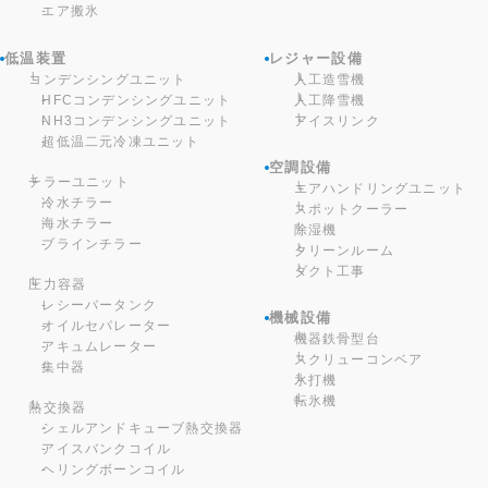
エア搬氷
低温装置
レジャー設備
コンデンシングユニット
人工造雪機
HFCコンデンシングユニット
人工降雪機
NH3コンデンシングユニット
アイスリンク
超低温二元冷凍ユニット
空調設備
チラーユニット
エアハンドリングユニット
冷水チラー
スポットクーラー
海水チラー
除湿機
ブラインチラー
クリーンルーム
ダクト工事
圧力容器
レシーバータンク
機械設備
オイルセパレーター
機器鉄骨型台
アキュムレーター
スクリューコンベア
集中器
氷打機
転氷機
熱交換器
シェルアンドキューブ熱交換器
アイスバンクコイル
ヘリングボーンコイル