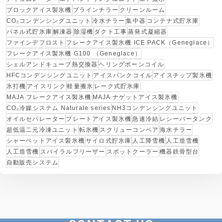
ブロックアイス製氷機
ブラインチラー
クリーンルーム
CO₂コンデンシングユニット
冷水チラー
集中器
コンテナ式貯氷庫
パネル式貯氷庫
解凍器
除湿機
ダクト工事
蒸発式凝縮器
ファインデフロスト
フレークアイス製氷機 ICE PACK（Geneglace）
フレークアイス製氷機 G100 （Geneglace）
シェルアンドキューブ熱交換器
ヘリングボーンコイル
HFCコンデンシングユニット
アイスバンクコイル
アイスチップ製氷機
氷打機
アイスリンク
軽量搬氷
レーク式貯氷庫
MAJA フレークアイス製氷機
MAJA ナゲットアイス製氷機
CO₂冷媒システム Naturale series
NH3コンデンシングユニット
オイルセパレーター
プレートアイス製氷機
急速冷結
レシーバータンク
超低温二元冷凍ユニット
転氷機
スクリューコンベア
海水チラー
シャーベットアイス製氷機
サイロ式貯氷庫
人工降雪機
人工造雪機
人工造雪機
スパイラルフリーザー
スポットクーラー
機器鉄骨型台
自動販売システム