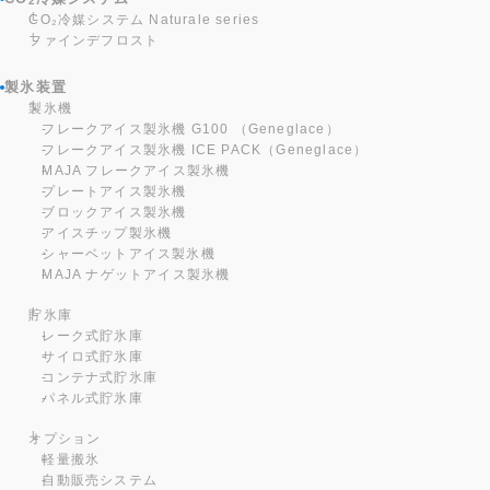
2
CO₂冷媒システム Naturale series
ファインデフロスト
製氷装置
製氷機
フレークアイス製氷機 G100 （Geneglace）
フレークアイス製氷機 ICE PACK（Geneglace）
MAJA フレークアイス製氷機
プレートアイス製氷機
ブロックアイス製氷機
アイスチップ製氷機
シャーベットアイス製氷機
MAJA ナゲットアイス製氷機
貯氷庫
レーク式貯氷庫
サイロ式貯氷庫
コンテナ式貯氷庫
パネル式貯氷庫
オプション
軽量搬氷
自動販売システム