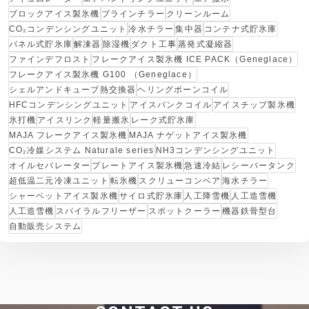
ブロックアイス製氷機
ブラインチラー
クリーンルーム
CO₂コンデンシングユニット
冷水チラー
集中器
コンテナ式貯氷庫
パネル式貯氷庫
解凍器
除湿機
ダクト工事
蒸発式凝縮器
ファインデフロスト
フレークアイス製氷機 ICE PACK（Geneglace）
フレークアイス製氷機 G100 （Geneglace）
シェルアンドキューブ熱交換器
ヘリングボーンコイル
HFCコンデンシングユニット
アイスバンクコイル
アイスチップ製氷機
氷打機
アイスリンク
軽量搬氷
レーク式貯氷庫
MAJA フレークアイス製氷機
MAJA ナゲットアイス製氷機
CO₂冷媒システム Naturale series
NH3コンデンシングユニット
オイルセパレーター
プレートアイス製氷機
急速冷結
レシーバータンク
超低温二元冷凍ユニット
転氷機
スクリューコンベア
海水チラー
シャーベットアイス製氷機
サイロ式貯氷庫
人工降雪機
人工造雪機
人工造雪機
スパイラルフリーザー
スポットクーラー
機器鉄骨型台
自動販売システム