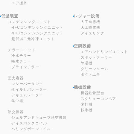
エア搬氷
低温装置
レジャー設備
コンデンシングユニット
人工造雪機
HFCコンデンシングユニット
人工降雪機
NH3コンデンシングユニット
アイスリンク
超低温二元冷凍ユニット
空調設備
チラーユニット
エアハンドリングユニット
冷水チラー
スポットクーラー
海水チラー
除湿機
ブラインチラー
クリーンルーム
ダクト工事
圧力容器
レシーバータンク
機械設備
オイルセパレーター
機器鉄骨型台
アキュムレーター
スクリューコンベア
集中器
氷打機
転氷機
熱交換器
シェルアンドキューブ熱交換器
アイスバンクコイル
ヘリングボーンコイル