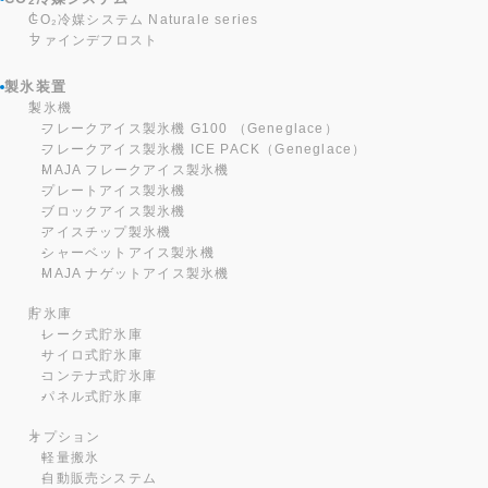
2
CO₂冷媒システム Naturale series
ファインデフロスト
製氷装置
製氷機
フレークアイス製氷機 G100 （Geneglace）
フレークアイス製氷機 ICE PACK（Geneglace）
MAJA フレークアイス製氷機
プレートアイス製氷機
ブロックアイス製氷機
アイスチップ製氷機
シャーベットアイス製氷機
MAJA ナゲットアイス製氷機
貯氷庫
レーク式貯氷庫
サイロ式貯氷庫
コンテナ式貯氷庫
パネル式貯氷庫
オプション
軽量搬氷
自動販売システム