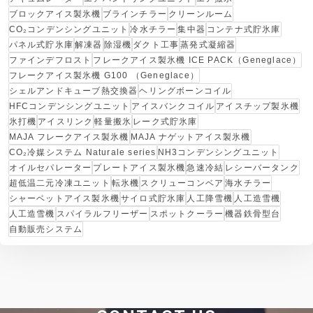
ブロックアイス製氷機
ブラインチラー
クリーンルーム
CO₂コンデンシングユニット
冷水チラー
集中器
コンテナ式貯氷庫
パネル式貯氷庫
解凍器
除湿機
ダクト工事
蒸発式凝縮器
ファインデフロスト
フレークアイス製氷機 ICE PACK（Geneglace）
フレークアイス製氷機 G100 （Geneglace）
シェルアンドキューブ熱交換器
ヘリングボーンコイル
HFCコンデンシングユニット
アイスバンクコイル
アイスチップ製氷機
氷打機
アイスリンク
軽量搬氷
レーク式貯氷庫
MAJA フレークアイス製氷機
MAJA ナゲットアイス製氷機
CO₂冷媒システム Naturale series
NH3コンデンシングユニット
オイルセパレーター
プレートアイス製氷機
急速冷結
レシーバータンク
超低温二元冷凍ユニット
転氷機
スクリューコンベア
海水チラー
シャーベットアイス製氷機
サイロ式貯氷庫
人工降雪機
人工造雪機
人工造雪機
スパイラルフリーザー
スポットクーラー
機器鉄骨型台
自動販売システム