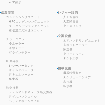
エア搬氷
低温装置
レジャー設備
コンデンシングユニット
人工造雪機
HFCコンデンシングユニット
人工降雪機
NH3コンデンシングユニット
アイスリンク
超低温二元冷凍ユニット
空調設備
チラーユニット
エアハンドリングユニット
冷水チラー
スポットクーラー
海水チラー
除湿機
ブラインチラー
クリーンルーム
ダクト工事
圧力容器
レシーバータンク
機械設備
オイルセパレーター
機器鉄骨型台
アキュムレーター
スクリューコンベア
集中器
氷打機
転氷機
熱交換器
シェルアンドキューブ熱交換器
アイスバンクコイル
ヘリングボーンコイル